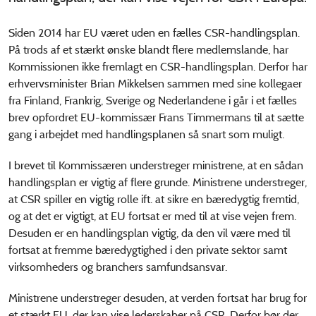
Siden 2014 har EU været uden en fælles CSR-handlingsplan.
På trods af et stærkt ønske blandt flere medlemslande, har
Kommissionen ikke fremlagt en CSR-handlingsplan. Derfor har
erhvervsminister Brian Mikkelsen sammen med sine kollegaer
fra Finland, Frankrig, Sverige og Nederlandene i går i et fælles
brev opfordret EU-kommissær Frans Timmermans til at sætte
gang i arbejdet med handlingsplanen så snart som muligt.
I brevet til Kommissæren understreger ministrene, at en sådan
handlingsplan er vigtig af flere grunde. Ministrene understreger,
at CSR spiller en vigtig rolle ift. at sikre en bæredygtig fremtid,
og at det er vigtigt, at EU fortsat er med til at vise vejen frem.
Desuden er en handlingsplan vigtig, da den vil være med til
fortsat at fremme bæredygtighed i den private sektor samt
virksomheders og branchers samfundsansvar.
Ministrene understreger desuden, at verden fortsat har brug for
et stærkt EU, der kan vise lederskaber på CSR. Derfor bør der