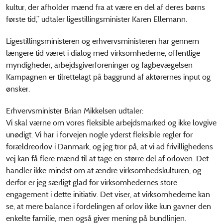
kultur, der afholder mænd fra at være en del af deres børns
første tid,” udtaler ligestillingsminister Karen Ellemann.
Ligestillingsministeren og erhvervsministeren har gennem
længere tid været i dialog med virksomhederne, offentlige
myndigheder, arbejdsgiverforeninger og fagbevægelsen
Kampagnen er tilrettelagt på baggrund af aktørernes input og
ønsker.
Erhvervsminister Brian Mikkelsen udtaler:
Vi skal værne om vores fleksible arbejdsmarked og ikke lovgive
unødigt. Vi har i forvejen nogle yderst fleksible regler for
forældreorlov i Danmark, og jeg tror på, at vi ad frivillighedens
vej kan få flere mænd til at tage en større del af orloven. Det
handler ikke mindst om at ændre virksomhedskulturen, og
derfor er jeg særligt glad for virksomhedernes store
engagement i dette initiativ. Det viser, at virksomhederne kan
se, at mere balance i fordelingen af orlov ikke kun gavner den
enkelte familie, men også giver mening på bundlinjen.