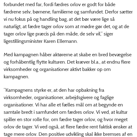
forbundet med far, fordi fædres orlov er godt for både
fædrene selv, børnene, familierne og samfundet. Derfor sætter
vi nu fokus på og handling bag, at det bør være lige så
naturligt, at fædre tager orlov som at mødre gør det, og at de
tager orlov lige præcis på den måde, de selv vil,” siger
ligestillingsminister Karen Ellemann.
Med kampagnen håber aktørerne at skabe en bred bevægelse
og forhåbentlig flytte kulturen. Det kræver bl.a., at endnu flere
virksomheder og organisationer aktivt bakker op om
kampagnen.
”Kampagnens styrke er, at den har opbakning fra
virksomheder, organisationer, arbejdsgivere og faglige
organisationer. Vi har alle et fælles mål om at begynde en
samtale bredt i samfundet om fædres orlov. Vi ved, at kultur
spiller en stor rolle for, om fædre tager orlov, og hvor meget
orlov de tager. Vi ved også, at flere fædre rent faktisk ønsker at
tage mere orlov. Den positive udvikling skal ikke bremses af en