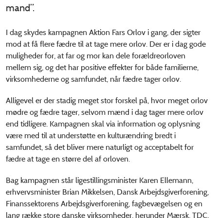
mand”.
I dag skydes kampagnen Aktion Fars Orlov i gang, der sigter
mod at få flere fædre til at tage mere orlov. Der er i dag gode
muligheder for, at far og mor kan dele forældreorloven
mellem sig, og det har positive effekter for både familierne,
virksomhederne og samfundet, når fædre tager orlov.
Alligevel er der stadig meget stor forskel på, hvor meget orlov
mødre og fædre tager, selvom mænd i dag tager mere orlov
end tidligere. Kampagnen skal via information og oplysning
være med til at understøtte en kulturændring bredt i
samfundet, så det bliver mere naturligt og acceptabelt for
fædre at tage en større del af orloven.
Bag kampagnen står ligestillingsminister Karen Ellemann,
erhvervsminister Brian Mikkelsen, Dansk Arbejdsgiverforening,
Finanssektorens Arbejdsgiverforening, fagbevægelsen og en
lang række store danske virksomheder, herunder Mærsk, TDC,