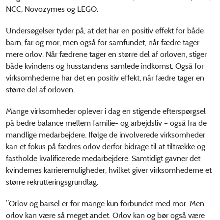
NCC, Novozymes og LEGO.
Undersøgelser tyder på, at det har en positiv effekt for både
barn, far og mor, men også for samfundet, når fædre tager
mere orlov. Når fædrene tager en større del af orloven, stiger
både kvindens og husstandens samlede indkomst. Også for
virksomhederne har det en positiv effekt, når fædre tager en
større del af orloven.
Mange virksomheder oplever i dag en stigende efterspørgsel
på bedre balance mellem familie- og arbejdsliv – også fra de
mandlige medarbejdere. Ifølge de involverede virksomheder
kan et fokus på fædres orlov derfor bidrage til at tiltrække og
fastholde kvalificerede medarbejdere. Samtidigt gavner det
kvindernes karrieremuligheder, hvilket giver virksomhederne et
større rekrutteringsgrundlag.
”Orlov og barsel er for mange kun forbundet med mor. Men
orlov kan være så meget andet. Orlov kan og bør også være