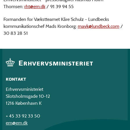
Thomsen:
rht@em.dk
/ 91 39 94 55
Formanden for Vækstteamet Kåre Schulz - Lundbecks
kommunikationschef Mads Kronborg:
mavk@lundbeck.com
/
30 83 28 51
KONTAKT
Erhvervsministeriet
Slotsholmsgade 10-12
1216 København K
+ 45 33 92 33 50
em@em.dk