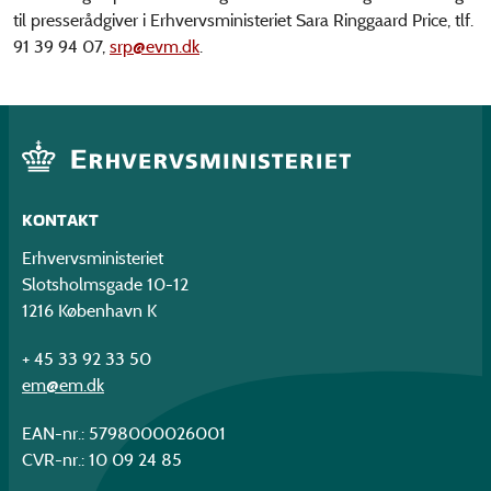
til presserådgiver i Erhvervsministeriet Sara Ringgaard Price, tlf.
91 39 94 07,
srp@evm.dk
.
KONTAKT
Erhvervsministeriet
Slotsholmsgade 10-12
1216 København K
+ 45 33 92 33 50
em@em.dk
EAN-nr.: 5798000026001
CVR-nr.: 10 09 24 85