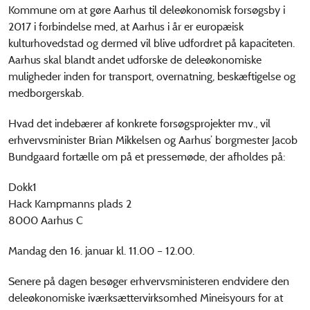
Kommune om at gøre Aarhus til deleøkonomisk forsøgsby i
2017 i forbindelse med, at Aarhus i år er europæisk
kulturhovedstad og dermed vil blive udfordret på kapaciteten.
Aarhus skal blandt andet udforske de deleøkonomiske
muligheder inden for transport, overnatning, beskæftigelse og
medborgerskab.
Hvad det indebærer af konkrete forsøgsprojekter mv., vil
erhvervsminister Brian Mikkelsen og Aarhus’ borgmester Jacob
Bundgaard fortælle om på et pressemøde, der afholdes på:
Dokk1
Hack Kampmanns plads 2
8000 Aarhus C
Mandag den 16. januar kl. 11.00 – 12.00.
Senere på dagen besøger erhvervsministeren endvidere den
deleøkonomiske iværksættervirksomhed Mineisyours for at