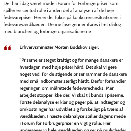
Der har i dag været møde i Forum for Forbrugerpriser, som
spiller en central rolle i anden del af analysen af de høje
fødevarepriser. Her er der fokus på konkurrencesituationen i
fødevareværdikæden. Denne fase gennemføres i tæt dialog
med branchen og forbrugerorganisationerne.
Erhvervsminister Morten Bødskov siger:
”Priserne er steget kraftigt og for mange danskere er
hverdagen med høje priser hård. Det skal vi gøre
noget ved. For de stigende priser rammer de danskere
med små indkomster særligt hårdt. Derfor forhandler
regeringen om målrettede fødevarechecks. Men
arbejdet stopper ikke der. Vi skal til bunds i priserne.
Første delanalyse er klar og peger på, at indtægter og
omkostninger har udviklet sig forskelligt på tværs af
værdikæden. I næste delanalyse spiller dagens møde
i Forum for Forbrugerpriser en vigtig rolle. Her
undersøger vi hele værdikæden og ser på muligheder