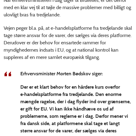
Når erhvervsministeren i dag tager til Bruxelles, er det derfor
med en klar vej til at tøjle de massive problemer med billigt og
ulovligt bras fra tredjelande.
Vejen peger bl.a. på, at e-handelsplatforme fra tredjelande skal
tage større ansvar for de varer, der sælges via deres platforme.
Derudover er der behov for ensartede rammer for
myndighedernes indsats i EU, og at national kontrol kan
suppleres af en mere samlet europæisk tilgang.
Erhvervsminister Morten Bødskov siger:
Der er et klart behov for en hårdere kurs overfor
e‑handelsplatforme fra tredjelande. Den enorme
mængde ragelse, der i dag flyder ind over grænserne,
er gift for EU. Vi kan ikke håndhæve os ud af
problemerne, som reglerne er i dag. Derfor mener vi
fra dansk side, at platformene skal tage et langt
større ansvar for de varer, der sælges via deres