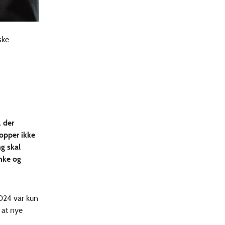
ske
, der
opper ikke
ng skal
ænke og
2024 var kun
 at nye