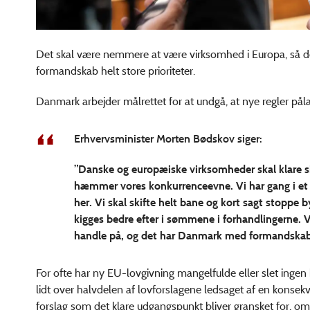
Det skal være nemmere at være virksomhed i Europa, så de
formandskab helt store prioriteter.
Danmark arbejder målrettet for at undgå, at nye regler p
Erhvervsminister Morten Bødskov siger:
”Danske og europæiske virksomheder skal klare sig 
hæmmer vores konkurrenceevne. Vi har gang i et 
her. Vi skal skifte helt bane og kort sagt stoppe 
kigges bedre efter i sømmene i forhandlingerne. 
handle på, og det har Danmark med formandskabet 
For ofte har ny EU-lovgivning mangelfulde eller slet ingen
lidt over halvdelen af lovforslagene ledsaget af en konsek
forslag som det klare udgangspunkt bliver gransket for, om 