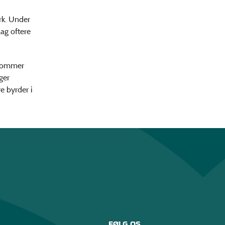
rk. Under
lag oftere
 kommer
ger
e byrder i
FØLG OS