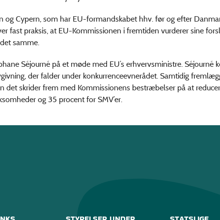
og Cypern, som har EU-formandskabet hhv. før og efter Danma
er fast praksis, at EU-Kommissionen i fremtiden vurderer sine fors
r det samme.
hane Séjourné på et møde med EU’s erhvervsministre. Séjourné
ovgivning, der falder under konkurrenceevnerådet. Samtidig fremlæg
n det skrider frem med Kommissionens bestræbelser på at reducer
rksomheder og 35 procent for SMV’er.
INKS
STYRELSER UNDER
STATSLIGE