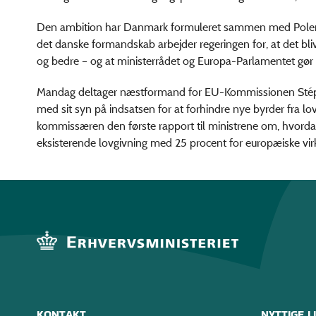
Den ambition har Danmark formuleret sammen med Polen 
det danske formandskab arbejder regeringen for, at det bliv
og bedre – og at ministerrådet og Europa-Parlamentet gø
Mandag deltager næstformand for EU-Kommissionen Stép
med sit syn på indsatsen for at forhindre nye byrder fra l
kommissæren den første rapport til ministrene om, hvorda
eksisterende lovgivning med 25 procent for europæiske vi
KONTAKT
NYTTIGE L