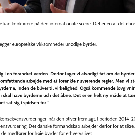
 kan konkurrere på den internationale scene. Det er en af det dan
ålægger europæiske virksomheder unødige byrder.
i en forandret verden. Derfor tager vi alvorligt fat om de byrder
omfattende arbejde med at forenkle nuværende regler. Men vi st
byrderne, inden de bliver til virkelighed. Også kommende lovgivni
Vi skal have byrderne ud i det åbne. Det er en helt ny måde at t
sat sig i spidsen for.”
 konsekvensvurderinger, når den bliver fremlagt. I perioden 2014-
vensvurdering. Det danske formandskab arbejder derfor for at sikre,
de medfører for høje byrder for erhvervslivet.