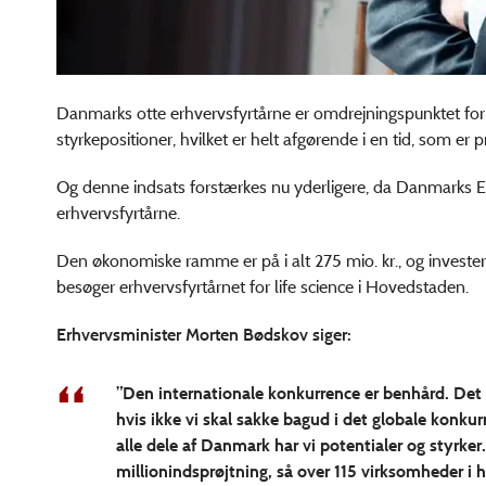
Danmarks otte erhvervsfyrtårne er omdrejningspunktet for e
styrkepositioner, hvilket er helt afgørende i en tid, som er
Og denne indsats forstærkes nu yderligere, da Danmarks Er
erhvervsfyrtårne.
Den økonomiske ramme er på i alt 275 mio. kr., og investe
besøger erhvervsfyrtårnet for life science i Hovedstaden.
Erhvervsminister Morten Bødskov siger:
”Den internationale konkurrence er benhård. Det st
hvis ikke vi skal sakke bagud i det globale konkur
alle dele af Danmark har vi potentialer og styrker.
millionindsprøjtning, så over 115 virksomheder i