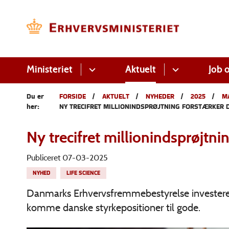
Ministeriet
Aktuelt
Job o
Du er
FORSIDE
AKTUELT
NYHEDER
2025
M
her:
NY TRECIFRET MILLIONINDSPRØJTNING FORSTÆRKER 
Ny trecifret millionindsprøjtni
Publiceret 07-03-2025
NYHED
LIFE SCIENCE
Danmarks Erhvervsfremmebestyrelse investerer i 
komme danske styrkepositioner til gode.