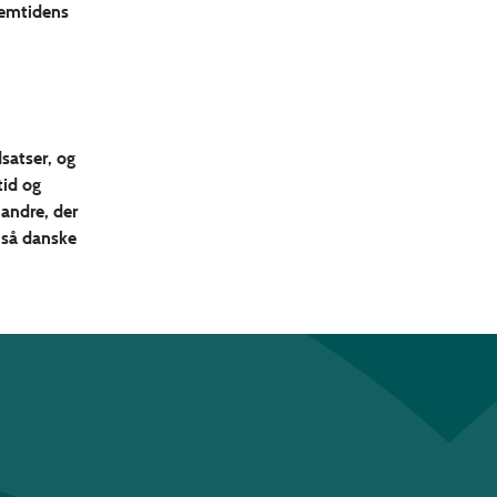
remtidens
satser, og
tid og
 andre, der
, så danske