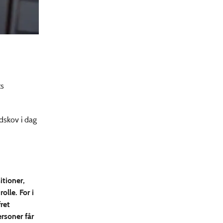
ts
dskov i dag
itioner,
lle. For i
ret
rsoner får