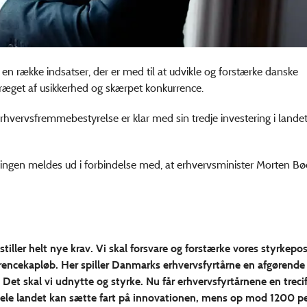
n række indsatser, der er med til at udvikle og forstærke danske
 præget af usikkerhed og skærpet konkurrence.
hvervsfremmebestyrelse er klar med sin tredje investering i lande
ringen meldes ud i forbindelse med, at erhvervsminister Morten Bø
iller helt nye krav. Vi skal forsvare og forstærke vores styrkepos
rencekapløb. Her spiller Danmarks erhvervsfyrtårne en afgørende ro
 Det skal vi udnytte og styrke. Nu får erhvervsfyrtårnene en trecif
 hele landet kan sætte fart på innovationen, mens op mod 1200 pe