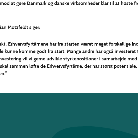
dt mod at gøre Danmark og danske virksomheder klar til at høste f
an Motzfeldt siger:
kt. Erhvervsfyrtårnene har fra starten været meget forskellige ind
at de kunne komme godt fra start. Mange andre har også investeret 
nvestering vil vi gerne udvikle styrkepositioner i samarbejde med
Vi skal sammen løfte de Erhvervsfyrtårne, der har størst potentiale
en.”