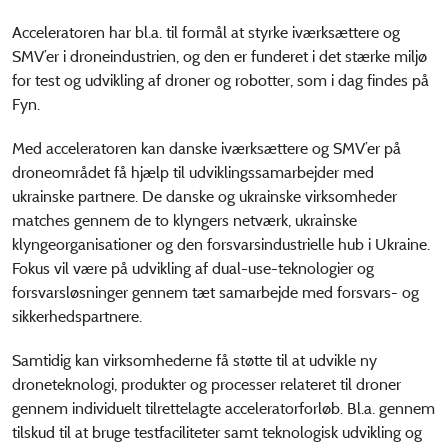
Acceleratoren har bl.a. til formål at styrke iværksættere og
SMV’er i droneindustrien, og den er funderet i det stærke miljø
for test og udvikling af droner og robotter, som i dag findes på
Fyn.
Med acceleratoren kan danske iværksættere og SMV’er på
droneområdet få hjælp til udviklingssamarbejder med
ukrainske partnere. De danske og ukrainske virksomheder
matches gennem de to klyngers netværk, ukrainske
klyngeorganisationer og den forsvarsindustrielle hub i Ukraine.
Fokus vil være på udvikling af dual-use-teknologier og
forsvarsløsninger gennem tæt samarbejde med forsvars- og
sikkerhedspartnere.
Samtidig kan virksomhederne få støtte til at udvikle ny
droneteknologi, produkter og processer relateret til droner
gennem individuelt tilrettelagte acceleratorforløb. Bl.a. gennem
tilskud til at bruge testfaciliteter samt teknologisk udvikling og