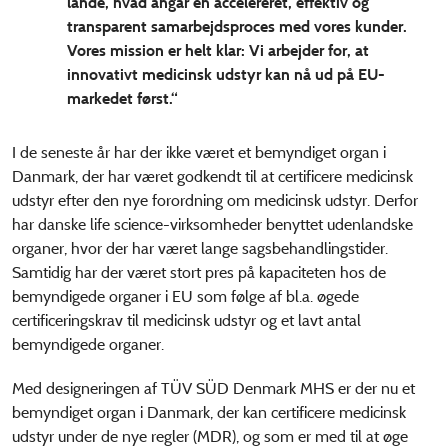
lande, hvad angår en accelereret, effektiv og
transparent samarbejdsproces med vores kunder.
Vores mission er helt klar: Vi arbejder for, at
innovativt medicinsk udstyr kan nå ud på EU-
markedet først.“
I de seneste år har der ikke været et bemyndiget organ i
Danmark, der har været godkendt til at certificere medicinsk
udstyr efter den nye forordning om medicinsk udstyr. Derfor
har danske life science-virksomheder benyttet udenlandske
organer, hvor der har været lange sagsbehandlingstider.
Samtidig har der været stort pres på kapaciteten hos de
bemyndigede organer i EU som følge af bl.a. øgede
certificeringskrav til medicinsk udstyr og et lavt antal
bemyndigede organer.
Med designeringen af TÜV SÜD Denmark MHS er der nu et
bemyndiget organ i Danmark, der kan certificere medicinsk
udstyr under de nye regler (MDR), og som er med til at øge