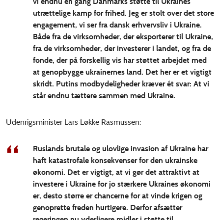
vi endnu en gang Danmarks støtte til Ukraines
utrættelige kamp for frihed. Jeg er stolt over det store
engagement, vi ser fra dansk erhvervsliv i Ukraine.
Både fra de virksomheder, der eksporterer til Ukraine,
fra de virksomheder, der investerer i landet, og fra de
fonde, der på forskellig vis har støttet arbejdet med
at genopbygge ukrainernes land. Det her er et vigtigt
skridt. Putins modbydeligheder kræver ét svar: At vi
står endnu tættere sammen med Ukraine.
Udenrigsminister Lars Løkke Rasmussen:
Ruslands brutale og ulovlige invasion af Ukraine har
haft katastrofale konsekvenser for den ukrainske
økonomi. Det er vigtigt, at vi gør det attraktivt at
investere i Ukraine for jo stærkere Ukraines økonomi
er, desto større er chancerne for at vinde krigen og
genoprette freden hurtigere. Derfor afsætter
regeringen nu yderligere midler i støtte til