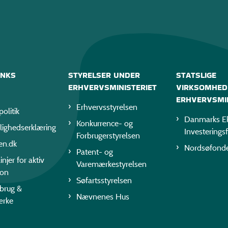
INKS
STYRELSER UNDER
STATSLIGE
ERHVERVSMINISTERIET
VIRKSOMHED
ERHVERVSMIN
Erhvervsstyrelsen
politik
Danmarks Ek
Konkurrence- og
lighedserklæring
Investerings
Forbrugerstyrelsen
en.dk
Nordsøfond
Patent- og
injer for aktiv
Varemærkestyrelsen
ion
Søfartsstyrelsen
rbrug &
Nævnenes Hus
ærke