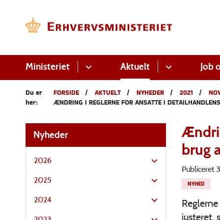
Ministeriet
Aktuelt
Job o
Du er
FORSIDE
AKTUELT
NYHEDER
2021
NO
her:
ÆNDRING I REGLERNE FOR ANSATTE I DETAILHANDLEN
Ændrin
Nyheder
brug 
2026
Publiceret
2025
NYHED
2024
Reglerne 
justeret,
2023