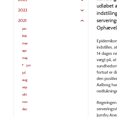
udløbet a
2022
indstilli
servering
2021
Ophævels
jan
feb
Epidemikomm
mar
indstilles,
apr
14 dages ne
maj
vægt på, at
jun
sundhedsmy
fortsat er 
jul
den positiv
aug
Aalborg har
sep
nedlukninge
okt
nov
Regeringen 
serverings
dec
Jomfru Anes