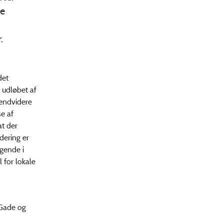
ne
.
det
 udløbet af
 endvidere
e af
t der
dering er
ggende i
 for lokale
 Gade og