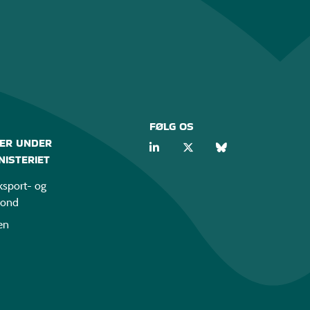
FØLG OS
ER UNDER
ISTERIET
sport- og
fond
en