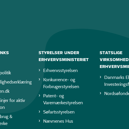
INKS
STYRELSER UNDER
STATSLIGE
ERHVERVSMINISTERIET
VIRKSOMHED
ERHVERVSMIN
Erhvervsstyrelsen
politik
Danmarks Ek
Konkurrence- og
lighedserklæring
Investerings
Forbrugerstyrelsen
en.dk
Nordsøfond
Patent- og
injer for aktiv
Varemærkestyrelsen
ion
Søfartsstyrelsen
rbrug &
Nævnenes Hus
ærke