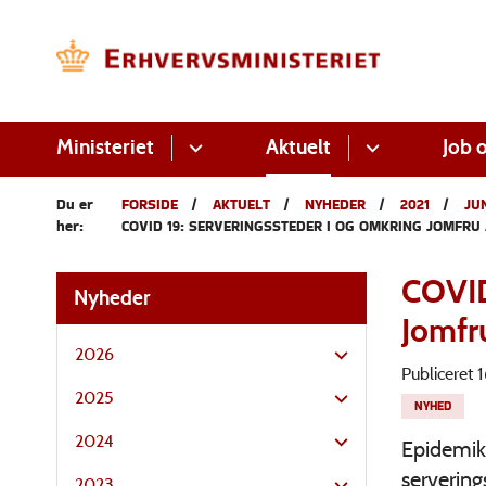
Ministeriet
Aktuelt
Job o
Du er
FORSIDE
AKTUELT
NYHEDER
2021
JU
her:
COVID 19: SERVERINGSSTEDER I OG OMKRING JOMFRU 
COVID
Nyheder
Jomfr
2026
Publiceret
2025
NYHED
2024
Epidemiko
serverin
2023