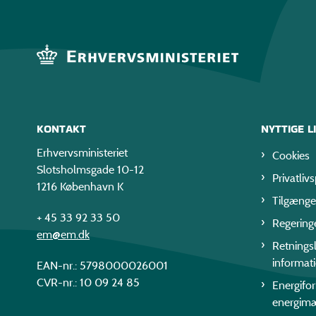
KONTAKT
NYTTIGE L
Erhvervsministeriet
Cookies
Slotsholmsgade 10-12
Privatlivs
1216 København K
Tilgænge
+ 45 33 92 33 50
Regering
em@em.dk
Retningsl
informat
EAN-nr.: 5798000026001
CVR-nr.: 10 09 24 85
Energifo
energim