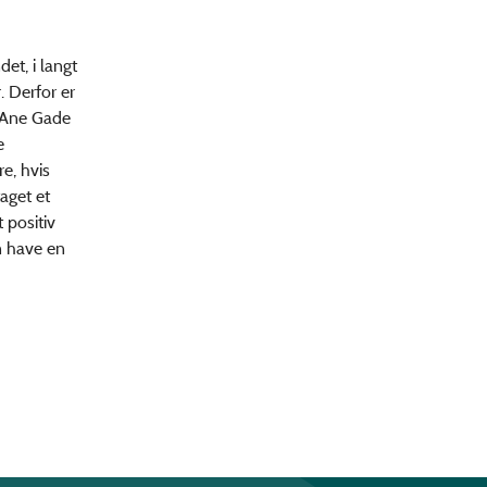
et, i langt
r. Derfor er
u Ane Gade
e
e, hvis
aget et
 positiv
an have en