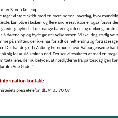
ister Simon Kollerup:
ge tager vi store skridt mod en mere normal hverdag, hvor mundbind
lfælde, kan blive i tasken, og flere andre restriktioner også forsvinde
 glædelig nyhed, at de mange barer og cafeer i og omkring Jomfr
 slå dørene op og byde gæster velkommen. Vi skal dog stadig vær
 på smitten, der ikke har forladt os helt endnu og fortsat reager
ger. Det har de gjort i Aalborg Kommune, hvor Aalborgenserne har t
 på sig for at slå smitten ned. Det ser vi resultatet af med en meget
 smittetallene, der nu betyder, at nordjyderne fra på torsdag igen k
i Jomfru Ane Gade. ”
information kontakt:
isteriets pressetelefon tlf.: 91 33 70 07