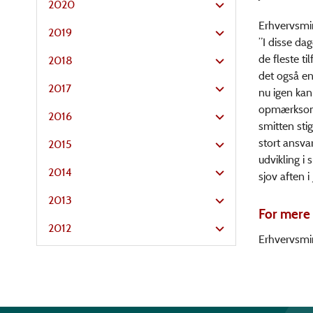
2020
Erhvervsmin
2019
”I disse da
de fleste ti
2018
det også en
2017
nu igen kan
opmærksomme
2016
smitten sti
stort ansvar
2015
udvikling i
2014
sjov aften 
2013
For mere 
2012
Erhvervsmin