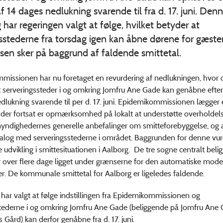
f 14 dages nedlukning svarende til fra d. 17. juni. Den
ng har regeringen valgt at følge, hvilket betyder at
sstederne fra torsdag igen kan åbne dørene for gæster
en sker på baggrund af faldende smittetal.
issionen har nu foretaget en revurdering af nedlukningen, hvor 
 at serveringssteder i og omkring Jomfru Ane Gade kan genåbne efter
dlukning svarende til per d. 17. juni. Epidemikommissionen lægger
 der fortsat er opmærksomhed på lokalt at understøtte overholdels
ndighedernes generelle anbefalinger om smitteforebyggelse, og a
dialog med serveringsstederne i området. Baggrunden for denne vur
e udvikling i smittesituationen i Aalborg. De tre sogne centralt beli
 over flere dage ligget under grænserne for den automatiske model
r. De kommunale smittetal for Aalborg er ligeledes faldende.
har valgt at følge indstillingen fra Epidemikommissionen og
stederne i og omkring Jomfru Ane Gade (beliggende på Jomfru Ane
 Gård) kan derfor genåbne fra d. 17. juni.