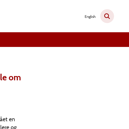
English
ale om
gået en
vlere og