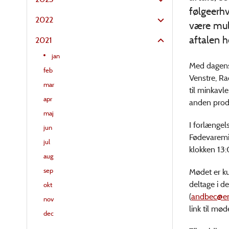
følgeerhv
2022
være muli
aftalen h
2021
jan
Med dagens 
feb
Venstre, Ra
mar
til minkavl
apr
anden prod
maj
I forlængel
jun
Fødevaremin
jul
klokken 13:
aug
sep
Mødet er kun
deltage i d
okt
(
andbec@e
nov
link til mød
dec