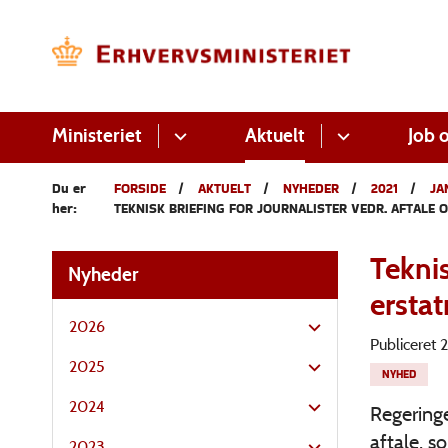
Ministeriet
Aktuelt
Job o
Du er
FORSIDE
AKTUELT
NYHEDER
2021
JA
her:
TEKNISK BRIEFING FOR JOURNALISTER VEDR. AFTALE 
Teknis
Nyheder
erstat
2026
Publiceret
2025
NYHED
2024
Regeringe
aftale, s
2023