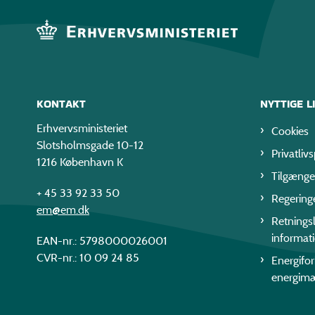
KONTAKT
NYTTIGE L
Erhvervsministeriet
Cookies
Slotsholmsgade 10-12
Privatlivs
1216 København K
Tilgænge
+ 45 33 92 33 50
Regering
em@em.dk
Retningsl
informat
EAN-nr.: 5798000026001
CVR-nr.: 10 09 24 85
Energifo
energim