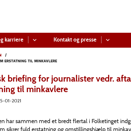
g karriere
Kontakt og presse
N
OM ERSTATNING TIL MINKAVLERE
k briefing for journalister vedr. aft
ning til minkavlere
 25-01-2021
n har sammen med et bredt flertal i Folketinget ind
om sikrer fuld erstatning og omstillingshjælp til minka