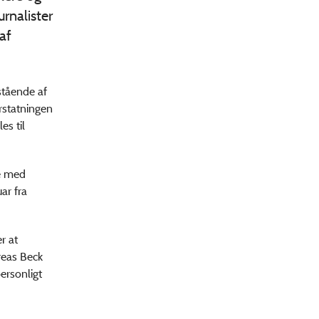
urnalister
af
stående af
erstatningen
es til
de med
ar fra
r at
reas Beck
ersonligt