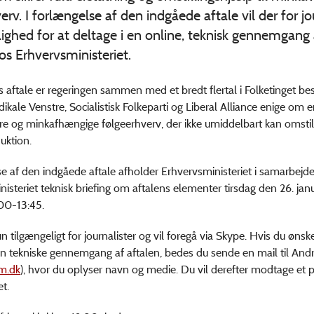
erv. I forlængelse af den indgåede aftale vil der for jo
ghed for at deltage i en online, teknisk gennemgang 
os Erhvervsministeriet.
aftale er regeringen sammen med et bredt flertal i Folketinget be
dikale Venstre, Socialistisk Folkeparti og Liberal Alliance enige om 
ere og minkafhængige følgeerhverv, der ikke umiddelbart kan omstill
uktion.
se af den indgåede aftale afholder Erhvervsministeriet i samarbej
isteriet teknisk briefing om aftalens elementer tirsdag den 26. janu
00-13:45.
 tilgængeligt for journalister og vil foregå via Skype. Hvis du ønske
en tekniske gennemgang af aftalen, bedes du sende en mail til And
m.dk
), hvor du oplyser navn og medie. Du vil derefter modtage et p
et.