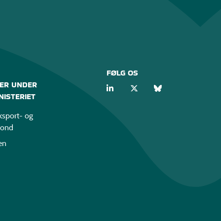
FØLG OS
ER UNDER
ISTERIET
sport- og
fond
en