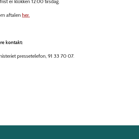
rist er klokken 12:00 tirsdag.
om aftalen
her.
ere kontakt:
isteriet pressetelefon, 91 33 70 07.