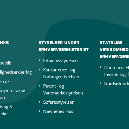
INKS
STYRELSER UNDER
STATSLIGE
ERHVERVSMINISTERIET
VIRKSOMHED
ERHVERVSMIN
Erhvervsstyrelsen
politik
Danmarks Ek
Konkurrence- og
lighedserklæring
Investerings
Forbrugerstyrelsen
en.dk
Nordsøfond
Patent- og
injer for aktiv
Varemærkestyrelsen
ion
Søfartsstyrelsen
rbrug &
Nævnenes Hus
ærke