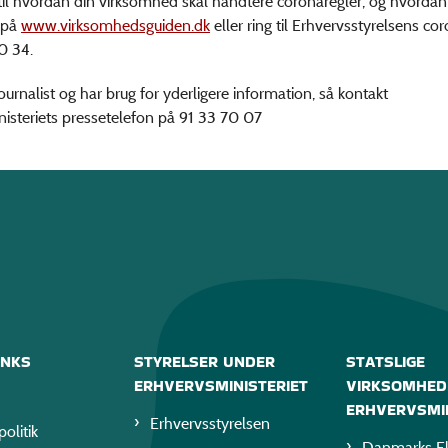
til hvordan din virksomhed skal håndtere coronaregler, og hvordan
 på
www.virksomhedsguiden.dk
eller ring til Erhvervsstyrelsens co
0 34.
ournalist og har brug for yderligere information, så kontakt
isteriets pressetelefon på 91 33 70 07
INKS
STYRELSER UNDER
STATSLIGE
ERHVERVSMINISTERIET
VIRKSOMHED
ERHVERVSMIN
Erhvervsstyrelsen
politik
Danmarks Ek