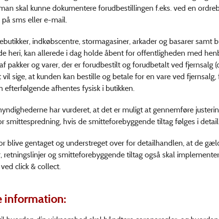
 man skal kunne dokumentere forudbestillingen f.eks. ved en ordre
n på sms eller e-mail.
butikker, indkøbscentre, stormagasiner, arkader og basarer samt bu
de heri, kan allerede i dag holde åbent for offentligheden med henb
f pakker og varer, der er forudbestilt og forudbetalt ved fjernsalg (c
t vil sige, at kunden kan bestille og betale for en vare ved fjernsalg,
 efterfølgende afhentes fysisk i butikken.
ndighederne har vurderet, at det er muligt at gennemføre justeri
for smittespredning, hvis de smitteforebyggende tiltag følges i detai
for blive gentaget og understreget over for detailhandlen, at de gæ
er, retningslinjer og smitteforebyggende tiltag også skal implemente
ved click & collect.
 information: