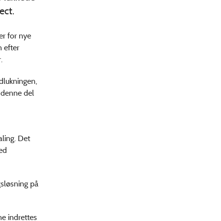
ect.
er for nye
 efter
.
dlukningen,
p denne del
aling. Det
ved
ngsløsning på
ne indrettes