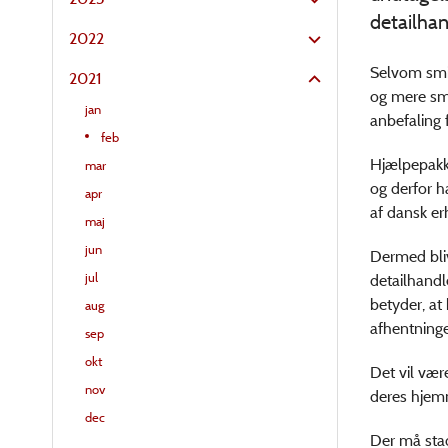
detailhan
2022
Selvom smit
2021
og mere smi
jan
anbefaling 
feb
Hjælpepakke
mar
og derfor h
apr
af dansk er
maj
jun
Dermed bliv
jul
detailhandl
betyder, at
aug
afhentninge
sep
okt
Det vil være
nov
deres hjem
dec
Der må stad