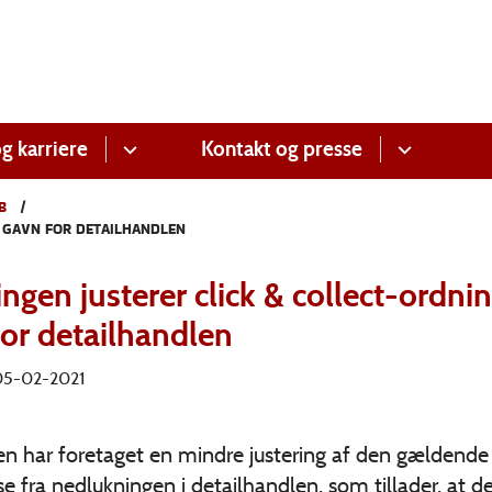
g karriere
Kontakt og presse
B
L GAVN FOR DETAILHANDLEN
ngen justerer click & collect-ordning
for detailhandlen
 05-02-2021
en har foretaget en mindre justering af den gældende
e fra nedlukningen i detailhandlen, som tillader, at d