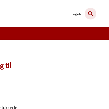
English
 til
e lukkede