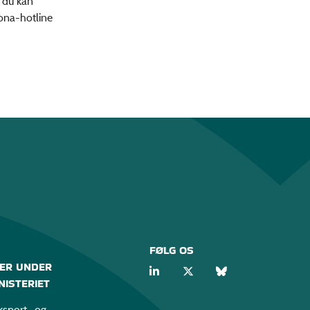
 du kan
rona-hotline
FØLG OS
ER UNDER
ISTERIET
sport- og