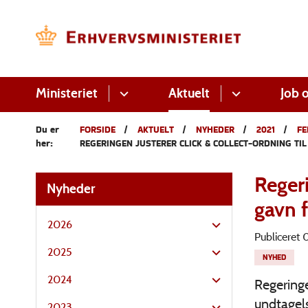
Ministeriet
Aktuelt
Job o
Du er
FORSIDE
AKTUELT
NYHEDER
2021
FE
her:
REGERINGEN JUSTERER CLICK & COLLECT-ORDNING TI
Regeri
Nyheder
gavn 
2026
Publiceret
2025
NYHED
2024
Regering
undtagels
2023