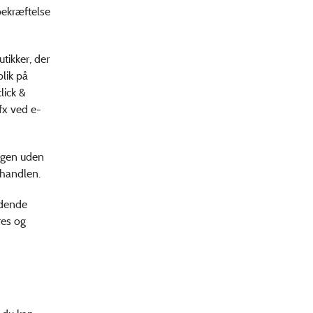
bekræftelse
tikker, der
lik på
lick &
 fx ved e-
ngen uden
lhandlen.
ldende
res og