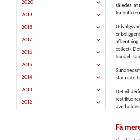
2020
således, at
fra butikke
2019
Udvalgsvare
2018
er beliggen
2017
afhentning a
collect). De
2016
handel, som
2015
Sundhedsmy
2014
stor risiko 
2013
Det vil der
restriktion
2012
overholdes 
Få mere