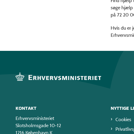
Find hjælp 
søge hjælp
på 72 20 0
Hvis du er j
Erhvervsmin
KONTAKT
NYTTIGE L
Erhvervsministeriet
Cookies
Slotsholmsgade 10-12
Privatlivs
1216 København K