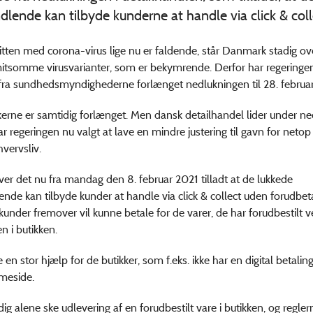
dlende kan tilbyde kunderne at handle via click & coll
ten med corona-virus lige nu er faldende, står Danmark stadig ov
tsomme virusvarianter, som er bekymrende. Derfor har regeringen
fra sundhedsmyndighederne forlænget nedlukningen til 28. februar
rne er samtidig forlænget. Men dansk detailhandel lider under ne
ar regeringen nu valgt at lave en mindre justering til gavn for neto
hvervsliv.
er det nu fra mandag den 8. februar 2021 tilladt at de lukkede
ende kan tilbyde kunder at handle via click & collect uden forudbet
 kunder fremover vil kunne betale for de varer, de har forudbestilt 
n i butikken.
 en stor hjælp for de butikker, som f.eks. ikke har en digital betali
meside.
ig alene ske udlevering af en forudbestilt vare i butikken, og regler