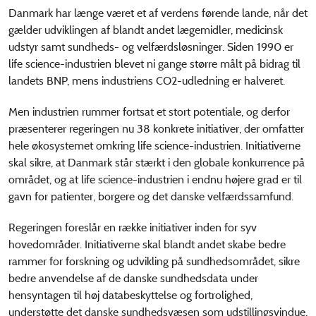
Danmark har længe været et af verdens førende lande, når det
gælder udviklingen af blandt andet lægemidler, medicinsk
udstyr samt sundheds- og velfærdsløsninger. Siden 1990 er
life science-industrien blevet ni gange større målt på bidrag til
landets BNP, mens industriens CO2-udledning er halveret.
Men industrien rummer fortsat et stort potentiale, og derfor
præsenterer regeringen nu 38 konkrete initiativer, der omfatter
hele økosystemet omkring life science-industrien. Initiativerne
skal sikre, at Danmark står stærkt i den globale konkurrence på
området, og at life science-industrien i endnu højere grad er til
gavn for patienter, borgere og det danske velfærdssamfund.
Regeringen foreslår en række initiativer inden for syv
hovedområder. Initiativerne skal blandt andet skabe bedre
rammer for forskning og udvikling på sundhedsområdet, sikre
bedre anvendelse af de danske sundhedsdata under
hensyntagen til høj databeskyttelse og fortrolighed,
understøtte det danske sundhedsvæsen som udstillingsvindue,