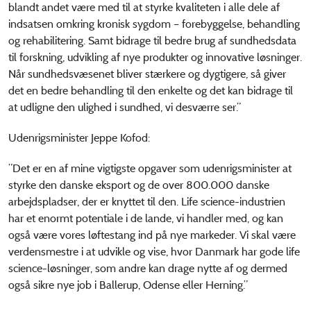
blandt andet være med til at styrke kvaliteten i alle dele af
indsatsen omkring kronisk sygdom – forebyggelse, behandling
og rehabilitering. Samt bidrage til bedre brug af sundhedsdata
til forskning, udvikling af nye produkter og innovative løsninger.
Når sundhedsvæsenet bliver stærkere og dygtigere, så giver
det en bedre behandling til den enkelte og det kan bidrage til
at udligne den ulighed i sundhed, vi desværre ser.”
Udenrigsminister Jeppe Kofod:
”Det er en af mine vigtigste opgaver som udenrigsminister at
styrke den danske eksport og de over 800.000 danske
arbejdspladser, der er knyttet til den. Life science-industrien
har et enormt potentiale i de lande, vi handler med, og kan
også være vores løftestang ind på nye markeder. Vi skal være
verdensmestre i at udvikle og vise, hvor Danmark har gode life
science-løsninger, som andre kan drage nytte af og dermed
også sikre nye job i Ballerup, Odense eller Herning.”