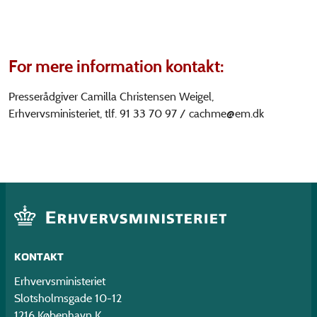
For mere information kontakt:
Presserådgiver Camilla Christensen Weigel,
Erhvervsministeriet, tlf. 91 33 70 97 /
cachme@em.dk
KONTAKT
Erhvervsministeriet
Slotsholmsgade 10-12
1216 København K