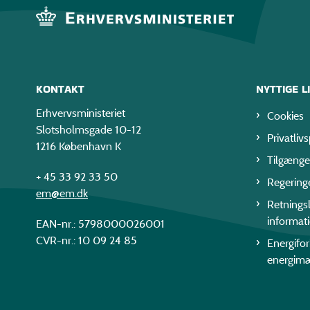
KONTAKT
NYTTIGE L
Erhvervsministeriet
Cookies
Slotsholmsgade 10-12
Privatlivs
1216 København K
Tilgænge
+ 45 33 92 33 50
Regering
em@em.dk
Retningsl
informat
EAN-nr.: 5798000026001
CVR-nr.: 10 09 24 85
Energifo
energim