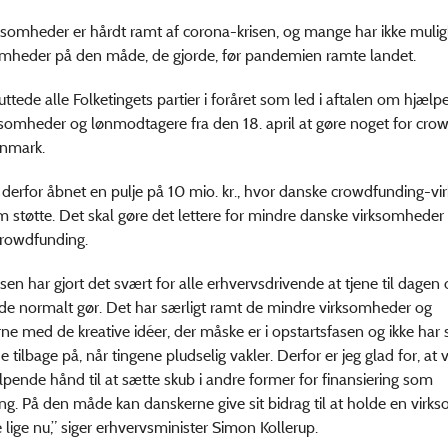
somheder er hårdt ramt af corona-krisen, og mange har ikke mulig
omheder på den måde, de gjorde, før pandemien ramte landet.
ttede alle Folketingets partier i foråret som led i aftalen om hjælpe
somheder og lønmodtagere fra den 18. april at gøre noget for cro
anmark.
r derfor åbnet en pulje på 10 mio. kr., hvor danske crowdfunding-v
 støtte. Det skal gøre det lettere for mindre danske virksomheder 
crowdfunding.
sen har gjort det svært for alle erhvervsdrivende at tjene til dagen
e normalt gør. Det har særligt ramt de mindre virksomheder og
ne med de kreative idéer, der måske er i opstartsfasen og ikke ha
e tilbage på, når tingene pludselig vakler. Derfor er jeg glad for, at 
lpende hånd til at sætte skub i andre former for finansiering som
g. På den måde kan danskerne give sit bidrag til at holde en vir
lige nu,” siger erhvervsminister Simon Kollerup.