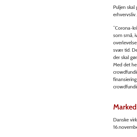
Puljen skal
erhvervsliv.
”Corona-kri
som små, iv
overlevelse
svær tid. D
der skal gø
Med det her
crowdfundin
finansierin
crowdfundin
Marked
Danske vir
16.november