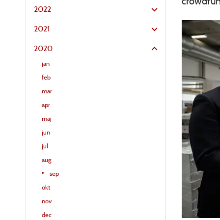
crowdfun
2022
2021
2020
jan
feb
mar
apr
maj
jun
jul
aug
sep
okt
nov
dec