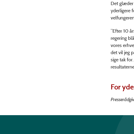
Det glæder 
yderligere f
velfungere
”Efter 10 å
regering bl
vores erhver
det vil je
sige tak fo
resultatern
For yde
Presserådgiv