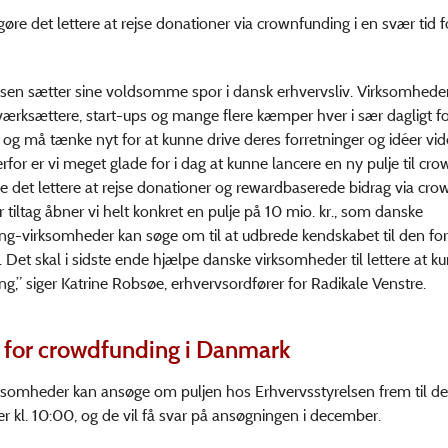
 gøre det lettere at rejse donationer via crownfunding i en svær tid 
sen sætter sine voldsomme spor i dansk erhvervsliv. Virksomheder
ærksættere, start-ups og mange flere kæmper hver i sær dagligt f
 og må tænke nyt for at kunne drive deres forretninger og idéer vid
erfor er vi meget glade for i dag at kunne lancere en ny pulje til cr
re det lettere at rejse donationer og rewardbaserede bidrag via cro
 tiltag åbner vi helt konkret en pulje på 10 mio. kr., som danske
g-virksomheder kan søge om til at udbrede kendskabet til den fo
g. Det skal i sidste ende hjælpe danske virksomheder til lettere at k
g,” siger Katrine Robsøe, erhvervsordfører for Radikale Venstre.
 for crowdfunding i Danmark
ksomheder kan ansøge om puljen hos Erhvervsstyrelsen frem til d
 kl. 10:00, og de vil få svar på ansøgningen i december.