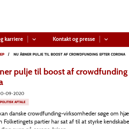
g karriere
Kontakt og presse
EP
NU ÅBNER PULJE TIL BOOST AF CROWDFUNDING EFTER CORONA
er pulje til boost af crowdfunding 
a
 30-09-2020
POLITISK AFTALE
g kan danske crowdfunding-virksomheder søge om hjæl
m Folketingets partier har sat af til at styrke kendskabet