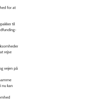
hed for at
pakker til
wdfunding-
irksomheder
at rejse
 og vejen på
r samme
vi nu kan
ksomhed