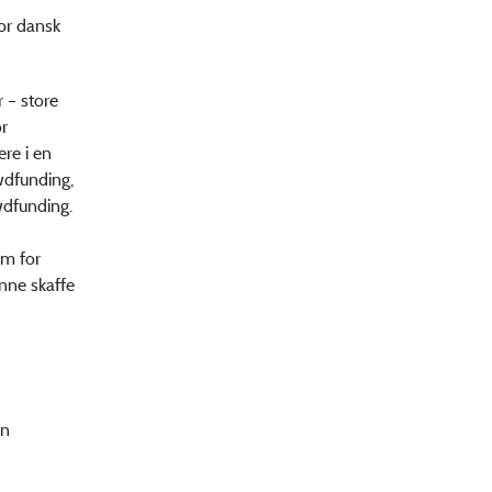
for dansk
 – store
or
ere i en
owdfunding,
wdfunding.
rm for
unne skaffe
en