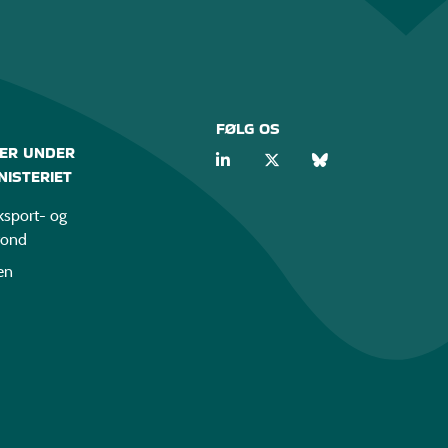
FØLG OS
ER UNDER
ISTERIET
sport- og
fond
en