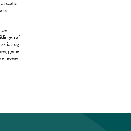
 at sætte
e et
ende
klingen af
 skridt, og
mer, gerne
re levere