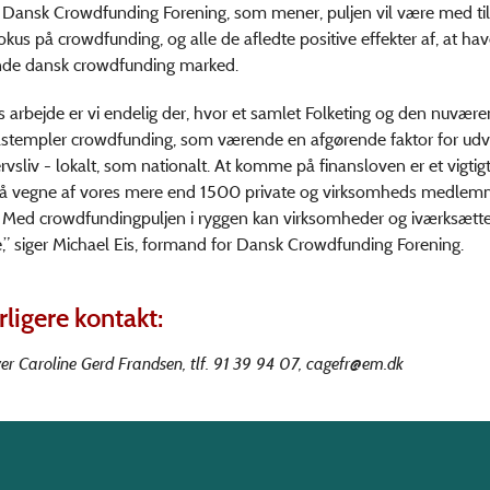
Dansk Crowdfunding Forening, som mener, puljen vil være med til
okus på crowdfunding, og alle de afledte positive effekter af, at hav
nde dansk crowdfunding marked.
rs arbejde er vi endelig der, hvor et samlet Folketing og den nuvær
åstempler crowdfunding, som værende en afgørende faktor for udvi
vsliv - lokalt, som nationalt. At komme på finansloven er et vigtigt
g på vegne af vores mere end 1500 private og virksomheds medlem
r. Med crowdfundingpuljen i ryggen kan virksomheder og iværksætte
e,” siger Michael Eis, formand for Dansk Crowdfunding Forening.
rligere kontakt:
er Caroline Gerd Frandsen, tlf. 91 39 94 07,
cagefr@em.dk