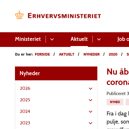
Ministeriet
Aktuelt
Job o
Du er her:
FORSIDE
AKTUELT
NYHEDER
2020
S
Nu åbn
Nyheder
coron
2026
Publiceret
2025
NYHED
2024
Fra i da
pulje, so
2023