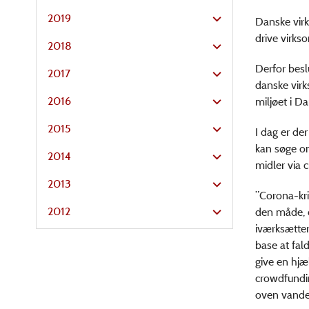
2019
Danske virk
drive virks
2018
Derfor beslu
2017
danske virk
2016
miljøet i D
2015
I dag er de
kan søge om
2014
midler via 
2013
”Corona-kri
2012
den måde, d
iværksætter
base at fald
give en hjæ
crowdfundin
oven vande 