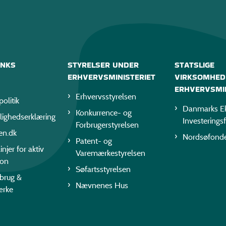
INKS
STYRELSER UNDER
STATSLIGE
ERHVERVSMINISTERIET
VIRKSOMHED
ERHVERVSMIN
Erhvervsstyrelsen
politik
Danmarks Ek
Konkurrence- og
lighedserklæring
Investerings
Forbrugerstyrelsen
en.dk
Nordsøfond
Patent- og
injer for aktiv
Varemærkestyrelsen
ion
Søfartsstyrelsen
rbrug &
Nævnenes Hus
ærke