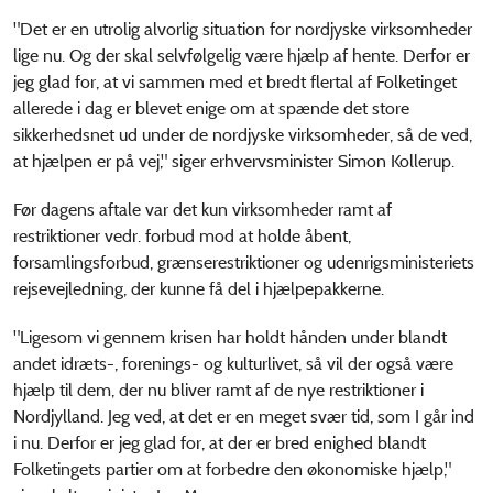
"Det er en utrolig alvorlig situation for nordjyske virksomheder
lige nu. Og der skal selvfølgelig være hjælp af hente. Derfor er
jeg glad for, at vi sammen med et bredt flertal af Folketinget
allerede i dag er blevet enige om at spænde det store
sikkerhedsnet ud under de nordjyske virksomheder, så de ved,
at hjælpen er på vej," siger erhvervsminister Simon Kollerup.
Før dagens aftale var det kun virksomheder ramt af
restriktioner vedr. forbud mod at holde åbent,
forsamlingsforbud, grænserestriktioner og udenrigsministeriets
rejsevejledning, der kunne få del i hjælpepakkerne.
"Ligesom vi gennem krisen har holdt hånden under blandt
andet idræts-, forenings- og kulturlivet, så vil der også være
hjælp til dem, der nu bliver ramt af de nye restriktioner i
Nordjylland. Jeg ved, at det er en meget svær tid, som I går ind
i nu. Derfor er jeg glad for, at der er bred enighed blandt
Folketingets partier om at forbedre den økonomiske hjælp,"