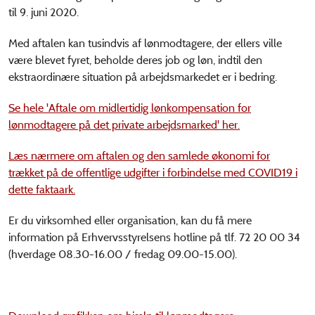
til 9. juni 2020.
Med aftalen kan tusindvis af lønmodtagere, der ellers ville
være blevet fyret, beholde deres job og løn, indtil den
ekstraordinære situation på arbejdsmarkedet er i bedring.
Se hele 'Aftale om midlertidig lønkompensation for
lønmodtagere på det private arbejdsmarked' her.
Læs nærmere om aftalen og den samlede økonomi for
trækket på de offentlige udgifter i forbindelse med COVID19 i
dette faktaark.
Er du virksomhed eller organisation, kan du få mere
information på Erhvervsstyrelsens hotline på tlf. 72 20 00 34
(hverdage 08.30-16.00 / fredag 09.00-15.00).