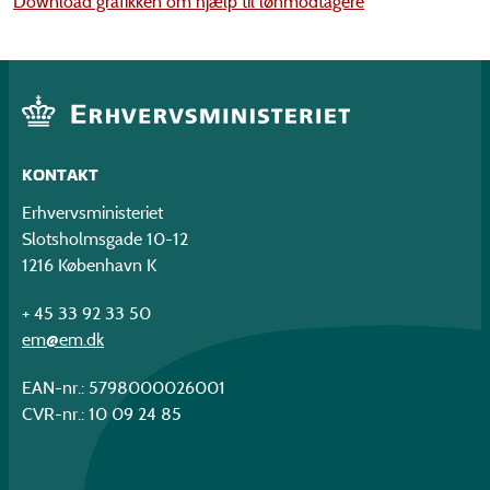
Download grafikken om hjælp til lønmodtagere
KONTAKT
Erhvervsministeriet
Slotsholmsgade 10-12
1216 København K
+ 45 33 92 33 50
em@em.dk
EAN-nr.: 5798000026001
CVR-nr.: 10 09 24 85