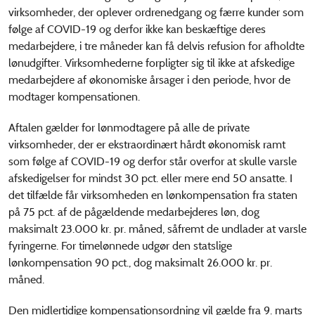
virksomheder, der oplever ordrenedgang og færre kunder som
følge af COVID-19 og derfor ikke kan beskæftige deres
medarbejdere, i tre måneder kan få delvis refusion for afholdte
lønudgifter.
Virksomhederne forpligter sig til ikke at afskedige
medarbejdere af økonomiske årsager i den periode, hvor de
modtager kompensationen.
Aftalen gælder for lønmodtagere på alle de private
virksomheder, der er ekstraordinært hårdt økonomisk ramt
som følge af COVID-19 og derfor står overfor at skulle varsle
afskedigelser for mindst 30 pct. eller mere end 50 ansatte. I
det tilfælde får virksomheden en lønkompensation fra staten
på 75 pct. af de pågældende medarbejderes løn, dog
maksimalt 23.000 kr. pr. måned, såfremt de undlader at varsle
fyringerne. For timelønnede udgør den statslige
lønkompensation 90 pct., dog maksimalt 26.000 kr. pr.
måned.
Den midlertidige kompensationsordning vil gælde fra 9. marts