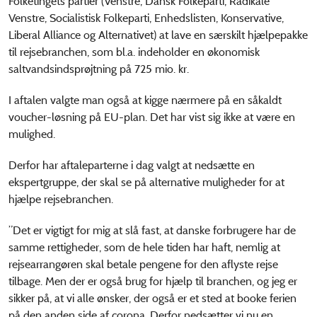
Folketingets partier (Venstre, Dansk Folkeparti, Radikale
Venstre, Socialistisk Folkeparti, Enhedslisten, Konservative,
Liberal Alliance og Alternativet) at lave en særskilt hjælpepakke
til rejsebranchen, som bl.a. indeholder en økonomisk
saltvandsindsprøjtning på 725 mio. kr.
I aftalen valgte man også at kigge nærmere på en såkaldt
voucher-løsning på EU-plan. Det har vist sig ikke at være en
mulighed.
Derfor har aftaleparterne i dag valgt at nedsætte en
ekspertgruppe, der skal se på alternative muligheder for at
hjælpe rejsebranchen.
”Det er vigtigt for mig at slå fast, at danske forbrugere har de
samme rettigheder, som de hele tiden har haft, nemlig at
rejsearrangøren skal betale pengene for den aflyste rejse
tilbage. Men der er også brug for hjælp til branchen, og jeg er
sikker på, at vi alle ønsker, der også er et sted at booke ferien
på den anden side af corona. Derfor nedsætter vi nu en