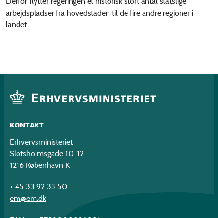
Derfor flytter regeringen et historisk stort antal statslige
arbejdspladser fra hovedstaden til de fire andre regioner i
landet.
KONTAKT
Erhvervsministeriet
Slotsholmsgade 10-12
1216 København K
+ 45 33 92 33 50
em@em.dk