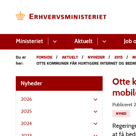
Ministeriet
Aktuelt
Job o
Du er
FORSIDE
AKTUELT
NYHEDER
2015
M
her:
OTTE KOMMUNER FÅR HURTIGERE INTERNET OG BED
Otte 
Nyheder
mobil
2026
Publiceret
2025
NYHED
2024
Regeringe
at få bed
2023