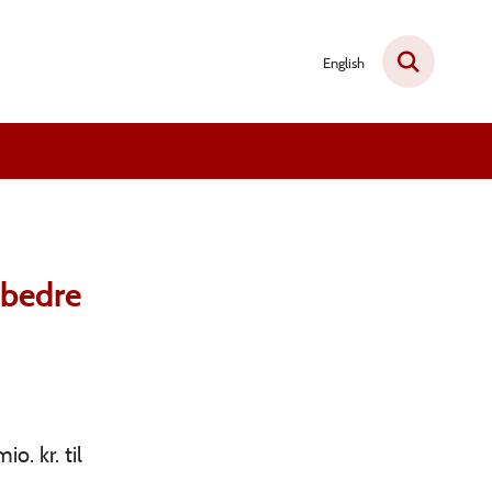
English
 bedre
. kr. til