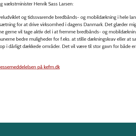
g vækstminister Henrik Sass Larsen:
veludviklet og tidssvarende bredbånds- og mobildækning i hele lan
dsætning for at drive virksomhed i dagens Danmark. Det glæder mig
 gerne vil tage aktiv del i at fremme bredbånds- og mobildæknin
nerne bedre muligheder for f.eks. at stille dækningskrav eller at s
p i dårligt dækkede områder. Det vil være til stor gavn for både er
ressemeddelelsen på kefm.dk