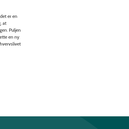
det er en
, at
gen. Puljen
ætte en ny
hvervslivet