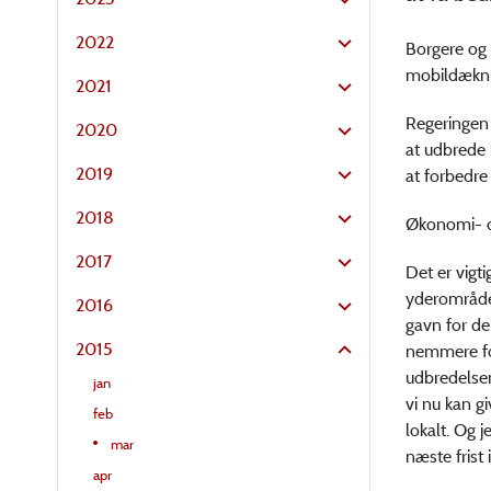
2022
Borgere og 
mobildækni
2021
Regeringen 
2020
at udbrede
2019
at forbedr
2018
Økonomi- o
2017
Det er vigt
yderområder
2016
gavn for de
2015
nemmere for
udbredelsen
jan
vi nu kan g
feb
lokalt. Og 
mar
næste frist 
apr