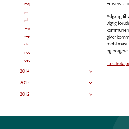
Erhvervs- o
maj
jun
Adgang til 
jul
vigtig foru
aug
kommunerne
sep
giver kommu
mobilmast o
okt
og borgere.
nov
dec
Læs hele p
2014
2013
2012