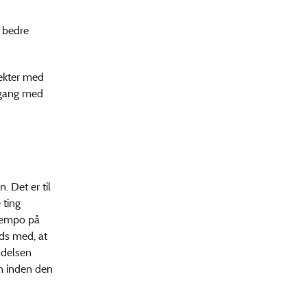
g bedre
jekter med
 gang med
 Det er til
 ting
 tempo på
ds med, at
ndelsen
en inden den