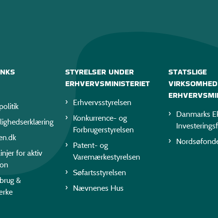
INKS
STYRELSER UNDER
STATSLIGE
ERHVERVSMINISTERIET
VIRKSOMHED
ERHVERVSMIN
Erhvervsstyrelsen
politik
Danmarks Ek
Konkurrence- og
lighedserklæring
Investerings
Forbrugerstyrelsen
en.dk
Nordsøfond
Patent- og
injer for aktiv
Varemærkestyrelsen
ion
Søfartsstyrelsen
rbrug &
Nævnenes Hus
ærke