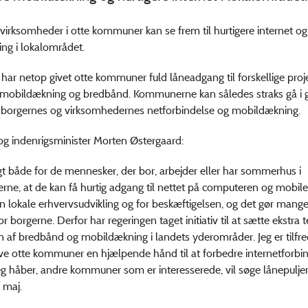
virksomheder i otte kommuner kan se frem til hurtigere internet o
ng i lokalområdet.
har netop givet otte kommuner fuld låneadgang til forskellige pro
 mobildækning og bredbånd. Kommunerne kan således straks gå i
e borgernes og virksomhedernes netforbindelse og mobildækning.
g indenrigsminister Morten Østergaard:
igt både for de mennesker, der bor, arbejder eller har sommerhus i
ne, at de kan få hurtig adgang til nettet på computeren og mobilen.
n lokale erhvervsudvikling og for beskæftigelsen, og det gør mange
 borgerne. Derfor har regeringen taget initiativ til at sætte ekstra
 af bredbånd og mobildækning i landets yderområder. Jeg er tilfre
ive otte kommuner en hjælpende hånd til at forbedre internetforbi
jeg håber, andre kommuner som er interesserede, vil søge lånepulj
i maj.