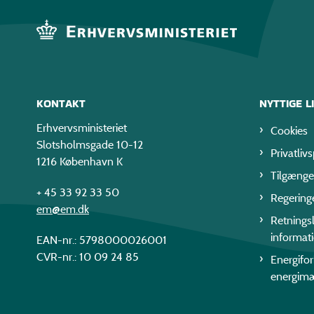
KONTAKT
NYTTIGE L
Erhvervsministeriet
Cookies
Slotsholmsgade 10-12
Privatlivs
1216 København K
Tilgænge
+ 45 33 92 33 50
Regering
em@em.dk
Retningsl
informat
EAN-nr.: 5798000026001
CVR-nr.: 10 09 24 85
Energifo
energim