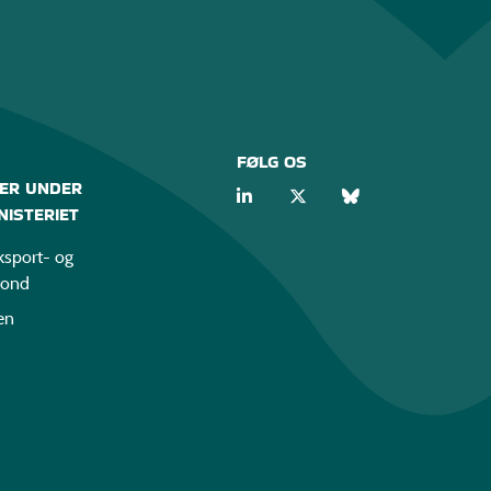
FØLG OS
ER UNDER
ISTERIET
sport- og
fond
en