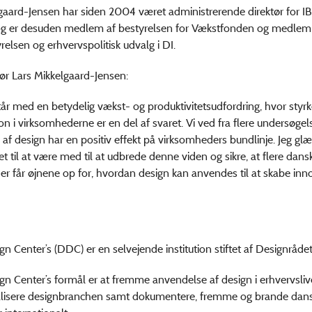
gaard-Jensen har siden 2004 været administrerende direktør for I
g er desuden medlem af bestyrelsen for Vækstfonden og medlem
elsen og erhvervspolitisk udvalg i DI.
ør Lars Mikkelgaard-Jensen:
r med en betydelig vækst- og produktivitetsudfordring, hvor styrk
on i virksomhederne er en del af svaret. Vi ved fra flere undersøgels
af design har en positiv effekt på virksomheders bundlinje. Jeg gl
et til at være med til at udbrede denne viden og sikre, at flere dans
r får øjnene op for, hvordan design kan anvendes til at skabe inn
n Center’s (DDC) er en selvejende institution stiftet af Designrådet
n Center’s formål er at fremme anvendelse af design i erhvervsliv
alisere designbranchen samt dokumentere, fremme og brande dans