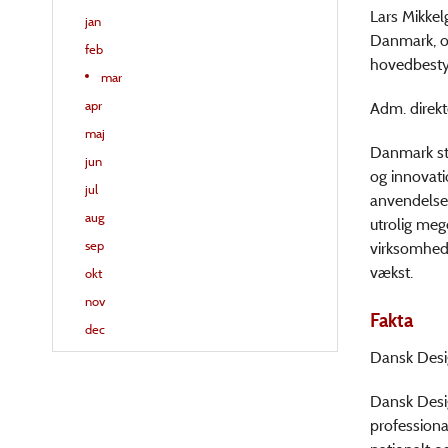
Lars Mikkel
jan
Danmark, o
feb
hovedbestyr
mar
apr
Adm. direkt
maj
Danmark stå
jun
og innovati
jul
anvendelse 
aug
utrolig meg
sep
virksomhede
vækst.
okt
nov
Fakta
dec
Dansk Desig
Dansk Desig
profession