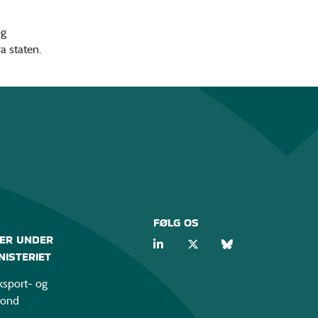
og
a staten.
FØLG OS
ER UNDER
ISTERIET
sport- og
fond