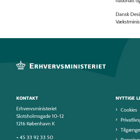
nationalt og
Dansk Desig
Vækstminist
KONTAKT
NYTTIGE L
Erhvervsministeriet
Cookies
Slotsholmsgade 10-12
Privatlivs
1216 København K
Tilgænge
+ 45 33 92 33 50
Regering