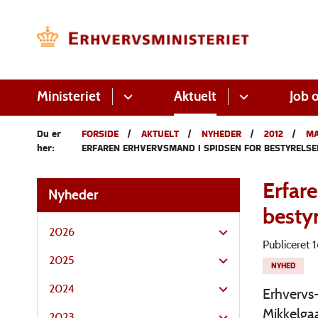
Ministeriet
Aktuelt
Job o
Du er
FORSIDE
AKTUELT
NYHEDER
2012
M
her:
ERFAREN ERHVERVSMAND I SPIDSEN FOR BESTYRELSE
Erfar
Nyheder
besty
2026
Publiceret
2025
NYHED
2024
Erhvervs
Mikkelga
2023