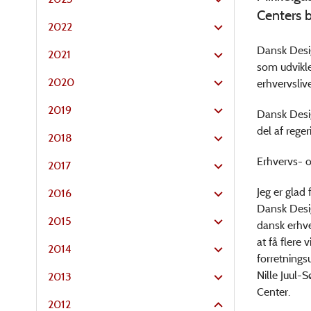
Centers b
2022
Dansk Desig
2021
som udvikle
2020
erhvervsliv
2019
Dansk Desig
del af rege
2018
Erhvervs- 
2017
Jeg er glad
2016
Dansk Desig
2015
dansk erhve
at få flere
2014
forretnings
Nille Juul-
2013
Center.
2012