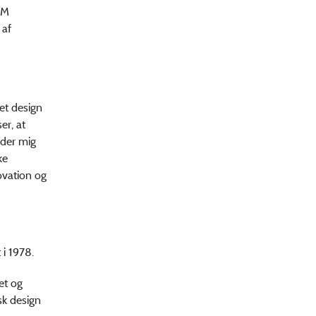
BM
 af
et design
er, at
æder mig
ke
ovation og
 i 1978.
et og
k design