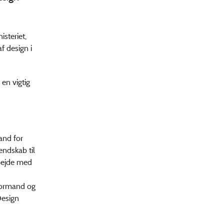
steriet,
f design i
en vigtig
and for
endskab til
rbejde med
 formand og
Design