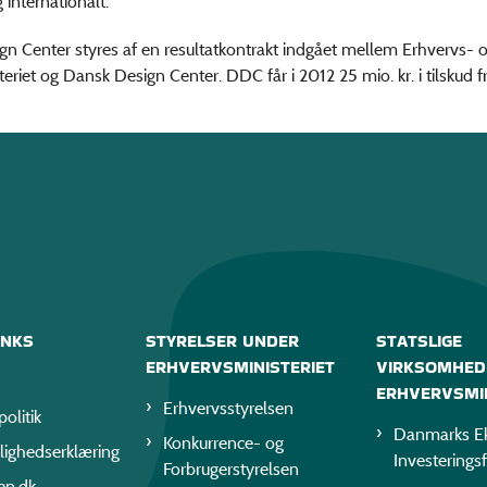
 internationalt.
n Center styres af en resultatkontrakt indgået mellem Erhvervs- 
eriet og Dansk Design Center. DDC får i 2012 25 mio. kr. i tilskud fr
INKS
STYRELSER UNDER
STATSLIGE
ERHVERVSMINISTERIET
VIRKSOMHED
ERHVERVSMIN
Erhvervsstyrelsen
politik
Danmarks Ek
Konkurrence- og
lighedserklæring
Investerings
Forbrugerstyrelsen
en.dk