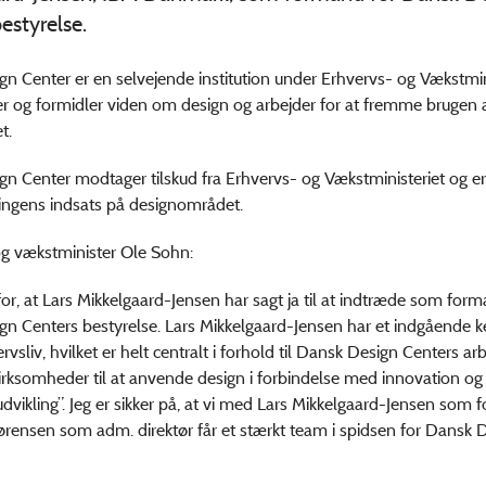
estyrelse.
n Center er en selvejende institution under Erhvervs- og Vækstmini
r og formidler viden om design og arbejder for at fremme brugen a
et.
n Center modtager tilskud fra Erhvervs- og Vækstministeriet og er 
ringens indsats på designområdet.
og vækstminister Ole Sohn:
 for, at Lars Mikkelgaard-Jensen har sagt ja til at indtræde som form
n Centers bestyrelse. Lars Mikkelgaard-Jensen har et indgående k
rvsliv, hvilket er helt centralt i forhold til Dansk Design Centers a
 virksomheder til at anvende design i forbindelse med innovation og
udvikling”. Jeg er sikker på, at vi med Lars Mikkelgaard-Jensen som
Sørensen som adm. direktør får et stærkt team i spidsen for Dansk 