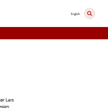
English
ør Lars
esign